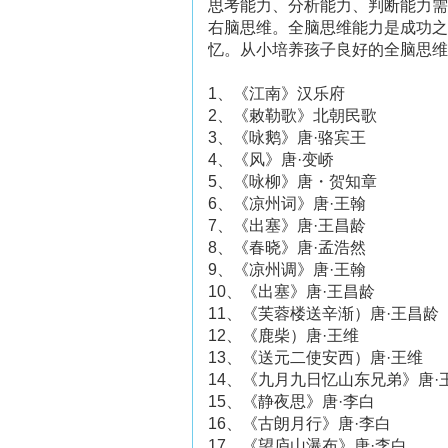
思考能力、分析能力、判断能力
右脑思维。全脑思维能力是成功之
忆。从小培养孩子良好的全脑思维
1、《江南》汉乐府
2、《敕勒歌》北朝民歌
3、《咏鹅》唐·骆宾王
4、《风》唐·变峤
5、《咏柳》唐・贺知章
6、《凉州词》唐·王翰
7、《出塞》唐·王昌龄
8、《春晓》唐·孟浩然
9、《凉州调》唐·王翰
10、《出塞》唐·王昌龄
11、《芙蓉楼送辛渐）唐·王昌龄
12、《鹿柴）唐·王维
13、《送元二使安西）唐·王维
14、《九月九日忆山东兄弟》唐·
15、《静夜思》唐·李白
16、《古朗月行》唐·李白
17、《望庐山瀑布》唐·李白