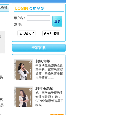
具教材
美
专家团队
郭艳老师
中国幼教联盟协会副
秘书长、家庭教育指
导师、群峰教育集团
易
执行董事……
郭可玉老师
她，国学弟子规教学
专业指导师； 她，
素
CFN全脑思维智星工
是
程实
、