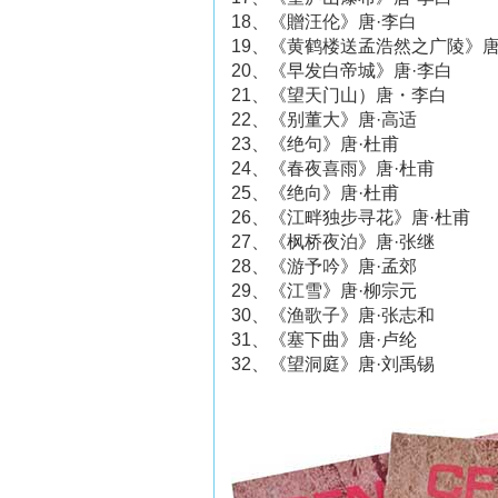
18、《贈汪伦》唐·李白
19、《黄鹤楼送孟浩然之广陵》唐
20、《早发白帝城》唐·李白
21、《望天门山）唐・李白
22、《别董大》唐·高适
23、《绝句》唐·杜甫
24、《春夜喜雨》唐·杜甫
25、《绝向》唐·杜甫
26、《江畔独步寻花》唐·杜甫
27、《枫桥夜泊》唐·张继
28、《游予吟》唐·孟郊
29、《江雪》唐·柳宗元
30、《渔歌子》唐·张志和
31、《塞下曲》唐·卢纶
32、《望洞庭》唐·刘禹锡