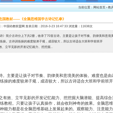
当前位置：
网站首页
› 教
忠国教材——《全脑思维国学古诗记忆拳》
：中国幼教联盟网 发表日期：2016-3-23 16:47:33 浏览量：11638次
忆拳《古诗》简介古诗分上下共2册，收录了70首古诗。主要是让孩子对节奏、韵律美和意境
练操。古诗训练操的难度较弟子规，成语较大，所以古诗适合大班和学前班开
效、立竿见影的开发记忆能力、挖挖掘...
古诗。主要是让孩子对节奏、韵律美和意境美的体验。难度也是由
练操的难度较弟子规，成语较大，所以古诗适合大班和学前班开
套行之有效、立竿见影的开发记忆能力、挖挖掘大脑潜能、提高综合
训练教程。只要让孩子认真操作，就会收到神奇的效果。全脑思维
多种能力都是在全脑思维基础上发展起来的。观察能力、注意能力