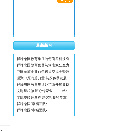
最新新闻
群峰忠国教育集团与链尚客科技有
群峰忠国教育集团与河南疯狂魔力
中国家族企业百年传承交流会暨数
凝聚中原商脉力量 共探传承发展
群峰忠国教育集团赴荥阳开展参访
文脉续根脉 匠心传家业——中华
文脉赓续启新程 薪火相传铸华章
群峰忠国“幸福团队•
群峰忠国“幸福团队•
.