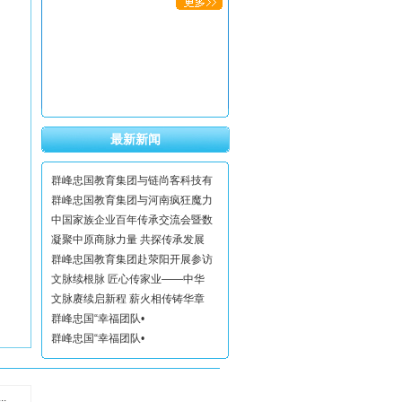
最新新闻
群峰忠国教育集团与链尚客科技有
群峰忠国教育集团与河南疯狂魔力
中国家族企业百年传承交流会暨数
凝聚中原商脉力量 共探传承发展
群峰忠国教育集团赴荥阳开展参访
文脉续根脉 匠心传家业——中华
文脉赓续启新程 薪火相传铸华章
群峰忠国“幸福团队•
群峰忠国“幸福团队•
.