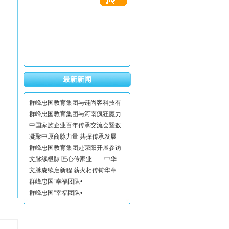
最新新闻
群峰忠国教育集团与链尚客科技有
群峰忠国教育集团与河南疯狂魔力
中国家族企业百年传承交流会暨数
凝聚中原商脉力量 共探传承发展
群峰忠国教育集团赴荥阳开展参访
文脉续根脉 匠心传家业——中华
文脉赓续启新程 薪火相传铸华章
群峰忠国“幸福团队•
群峰忠国“幸福团队•
.