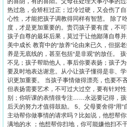
的喜阴，有的喜阳。父母在处理大事小事的过
热过急，会矫枉过正；过冷过硬，又会伤了自
心性，才能把孩子调教得同样有智慧。 除了
度，才是更加重要的。责罚孩子要有度，不可
孩子自尊的最坏后果，莫过于让他鄙薄自尊并
美中成长 教育中的“放养”论由来已久，但据
养是无底线的，甚至包括“是非观”的放任。 
不见；孩子帮助他人，事后你要表扬；孩子为
要及时地表达谢意。从小让孩子懂得是非、学
识更加重要。 当孩子事情做得漂亮，也要不
但表扬需要艺术，不可过大过空，要有针对性
别；你听课的表情很专注……永远要记得，孩
后天的努力才值得鼓励。 5、父母要舍得“用”
主动帮你做事情的请求吗？比如说，他想帮你
满地的水 ；他想帮你扫地，你可能嫌他扫不