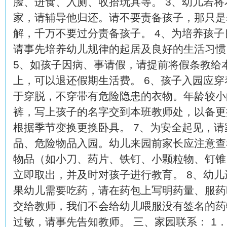
脸、进食、入厕、收拾玩具等。 3、幼儿若
家，请辅导他归还。请不要责备孩子，那只是
解，千万不要过分责备孩子。 4、为培养孩
请事先培养幼儿规律的起居及良好的生活习惯
5、如孩子因病、事请假，请提前将假条教给
上，可以退还假期生活费。 6、孩子入园应
于穿脱，不穿带有危险隐患的衣物。年龄较小
裤，写上孩子的名字交到本班教师处，以备更
根据季节变换更换卧具。 7、为安全起见，
品、危险物品入园。幼儿来园前家长应注意查
物品（如小刀、药片、铁钉、小颗粒物、钉锥
立即取出，并及时对孩子进行教育。 8、幼儿
果幼儿需要吃药，请在药包上写明药量、服药
交给教师，我们不会给幼儿喂服没有签名的药
过敏，请事先告知教师。 三、家园联系： 1